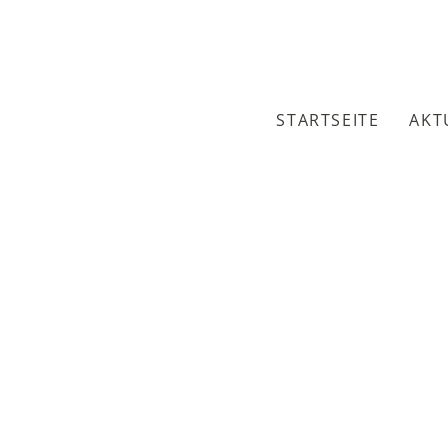
STARTSEITE
AKT
HOME
ALLGEMEIN
CAFETERIA IM KLOSTER NERESHEIM