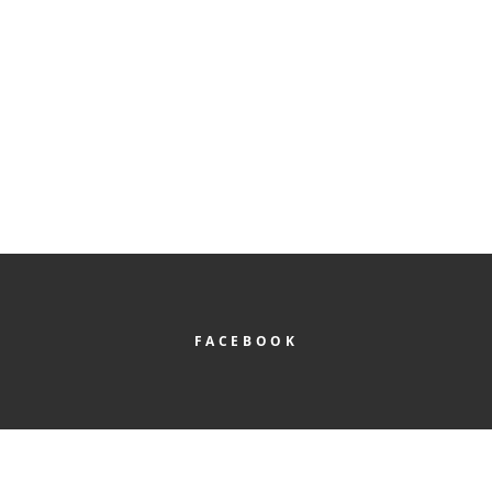
Beitragsarchiv
BEITRAGSARCHIV
FACEBOOK